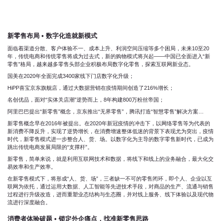
新零售布局 • 数字化造就新模式
面临着渠道分散、客户体验不一、成本上升、利润空间压缩等多个困局，未来10至20
年，传统电商和传统零售将成为过去式，新的购物模式将兴起——中国已全面进入“新
零售”格局，越来越多零售头部企业积极布局数字化零售，探索互联网新业态。
国美在2020年全面完成3400家线下门店数字化升级；
HiPP喜宝京东旗舰店，通过大数据营销在疫情期间创造了216%增长；
名创优品，面对“实体关店潮”逆势而上，8年构建800万粉丝帝国；
阿里巴巴提出“新零售”概念，京东推出“无界零售”，腾讯打造“智慧零售”解决方案…
新零售概念早在2016年被提出。在2020年新冠疫情的冲击下，以网络零售等为代表的
新消费不降反升，实现了逆势增长，在消费增速整体低迷的背景下表现尤为突出，疫情
时代，新零售模式进一步整合人、货、场。以数字化为主导的数字零售新时代，已成为
跳出传统电商发展局限的“支撑杆”。
新零售，简单来说，就是利用互联网技术和数据，将线下和线上的业务融合，最大化交
易效率和生产效率。
在新零售模式下，将形成“人、货、场”，三者缺一不可的零售闭环，即个人、企业以互
联网为依托，通过运用大数据、人工智能等先进技术手段，对商品的生产、流通与销售
过程进行升级改造，进而重塑业态结构与生态圈，并对线上服务、线下体验以及现代物
流进行深度融合。
消费者体验破题 • 锁定外企痛点，找准新零售思路