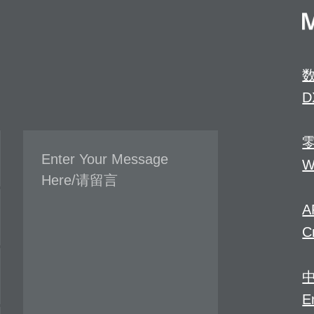
D
W
A
C
E