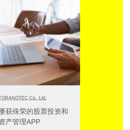
TORANOTEC Co., Ltd.
太平人寿保险
屡获殊荣的股票投资和
微信展业工
资产管理APP
信的保险