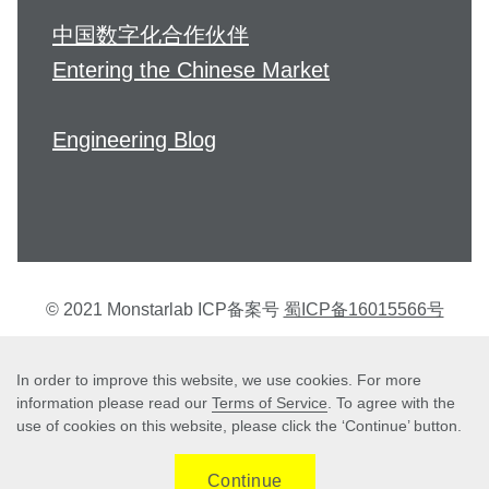
中国数字化合作伙伴
Entering the Chinese Market
Engineering Blog
© 2021 Monstarlab ICP备案号
蜀ICP备16015566号
个人信息保护方针
In order to improve this website, we use cookies. For more
information please read our
Terms of Service
. To agree with the
use of cookies on this website, please click the ‘Continue’ button.
Terms of Service
Continue