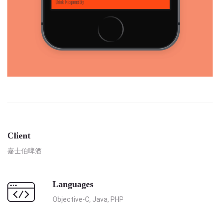
Client
嘉士伯啤酒
Languages
Objective-C, Java, PHP