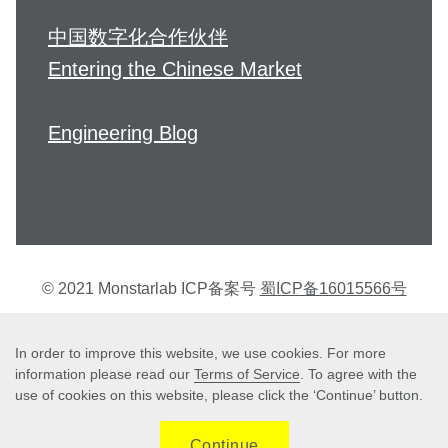
中国数字化合作伙伴
Entering the Chinese Market
Engineering Blog
© 2021 Monstarlab ICP备案号
蜀ICP备16015566号
个人信息保护方针
In order to improve this website, we use cookies. For more
information please read our
Terms of Service
. To agree with the
use of cookies on this website, please click the ‘Continue’ button.
Terms of Service
Continue