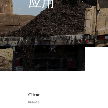
应用
Client
Kubota