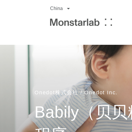
China
Onedot株式会社 / Onedot Inc.
Babily（贝