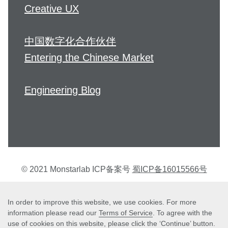
Creative UX
中国数字化合作伙伴
Entering the Chinese Market
Engineering Blog
© 2021 Monstarlab ICP备案号
蜀ICP备16015566号
个人信息保护方针
In order to improve this website, we use cookies. For more
information please read our
Terms of Service
. To agree with the
use of cookies on this website, please click the ‘Continue’ button.
Terms of Service