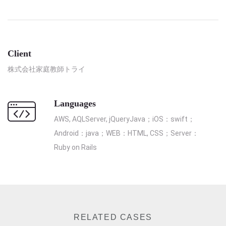
Client
株式会社家庭教師トライ
Languages
AWS, AQLServer, jQueryJava；iOS：swift；
Android：java；WEB：HTML, CSS；Server：
Ruby on Rails
RELATED CASES