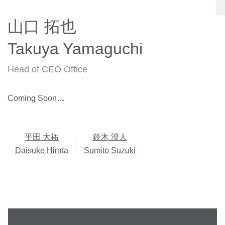
山口 拓也
Takuya Yamaguchi
Head of CEO Office
Coming Soon…
平田 大祐
鈴木 澄人
Daisuke Hirata
Sumito Suzuki