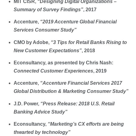
MIT CISR,
“Designing Digital Organizations –
Summary of Survey Findings”
, 2017
Accenture,
“2019 Accenture Global Financial
Services Consumer Study”
CMO by Adobe,
“3 Tips for Retail Banks Rising to
New Customer Expectations”
, 2018
Econsultancy, as presented by Chris Nash:
Connected Customer Experiences
, 2019
Accenture,
“Accenture Financial Services 2017
Global Distribution & Marketing Consumer Study”
J.D. Power,
“Press Release: 2018 U.S. Retail
Banking Advice Study”
Econsultancy,
“Marketing’s CX efforts are being
thwarted by technology”