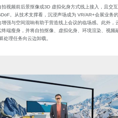
自拍视频前后景抠像或3D 虚拟化身方式线上接入，且交
至 6DoF。从技术支撑看，沉浸声场成为 VR/AR+会展业
向增强与空间混响有助于营造线上会议的临场感。此外，
实终端瘦身，并将自拍抠像、虚拟化身、环境渲染、视频
计算处理任务向云边卸载。