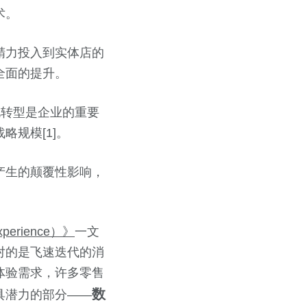
术。
精力投入到实体店的
全面的提升。
字化转型是企业的重要
规模[1]。
产生的颠覆性影响，
rience）》
一文
对的是飞速迭代的消
体验需求，许多零售
数
具潜力的部分——