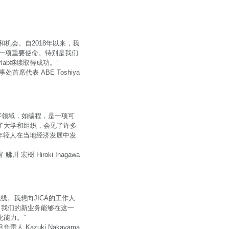
和机会。自2018年以来，我
的一项重要使命。特别是我们
ab继续取得成功。”
处首席代表 ABE Toshiya
数字领域，如编程，是一项可
了大学和组织，会见了许多
个年轻人在当地经济发展中发
川 宏樹 Hiroki Inagawa
线。我想向JICA的工作人
。除了我们的新业务能够在这一
能力。”
责人 Kazuki Nakayama