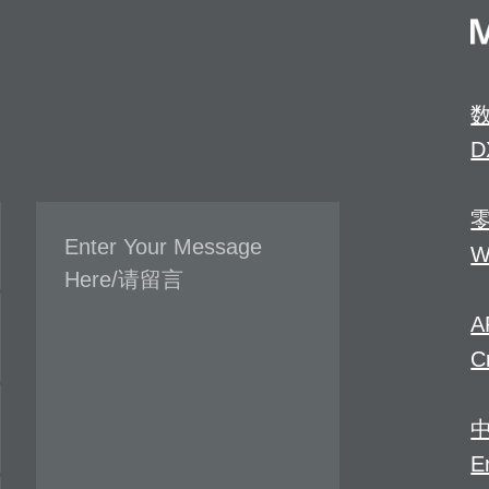
D
W
A
C
E