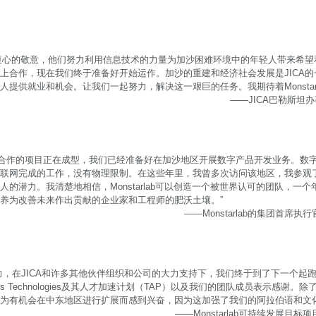
b表达我衷心的敬意，他们努力利用信息技术的力量为加沙困难环境中的年轻人带来希望
上合作，现在我们终于准备好开始运作。加沙的重建和经济社会发展是JICA
提供就业和机会。让我们一起努力，解决这一艰巨的任务。我期待着Monstarl
——JICA巴勒斯坦办事
JICA合作的项目正在成型，我们已经准备好在加沙地区开展数字产品开发业务。
联网完成的工作，没有物理限制。在这些年里，我曾多次访问该地区，我参观
的潜力。我清楚地相信，Monstarlab可以创造一个被世界认可的团队，一
养为改善未来作出贡献的企业家和工程师的肥沃土壤。”
——Monstarlab的集团首席执行官 鮄
力，在JICA和许多其他伙伴组织和公司的大力支持下，我们终于到了下一个起跑
os Technologies及其人才加速计划（TAP）以及我们的团队成员表示感谢
为有机会在中东地区进行扩展而感到兴奋，因为这加强了我们的阿拉伯语和文化
——Monstarlab可持续发展目标项目负