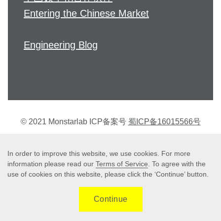
Entering the Chinese Market
Engineering Blog
© 2021 Monstarlab ICP备案号
蜀ICP备16015566号
个人信息保护方针
In order to improve this website, we use cookies. For more
information please read our
Terms of Service
. To agree with the
use of cookies on this website, please click the ‘Continue’ button.
Terms of Service
Continue
個人情報保護方針