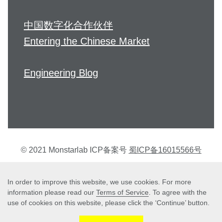
中国数字化合作伙伴
Entering the Chinese Market
Engineering Blog
© 2021 Monstarlab ICP备案号
蜀ICP备16015566号
个人信息保护方针
In order to improve this website, we use cookies. For more
information please read our
Terms of Service
. To agree with the
use of cookies on this website, please click the ‘Continue’ button.
Terms of Service